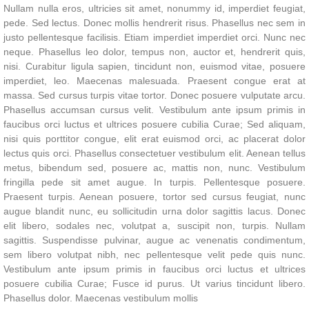
Nullam nulla eros, ultricies sit amet, nonummy id, imperdiet feugiat,
pede. Sed lectus. Donec mollis hendrerit risus. Phasellus nec sem in
justo pellentesque facilisis. Etiam imperdiet imperdiet orci. Nunc nec
neque. Phasellus leo dolor, tempus non, auctor et, hendrerit quis,
nisi. Curabitur ligula sapien, tincidunt non, euismod vitae, posuere
imperdiet, leo. Maecenas malesuada. Praesent congue erat at
massa. Sed cursus turpis vitae tortor. Donec posuere vulputate arcu.
Phasellus accumsan cursus velit. Vestibulum ante ipsum primis in
faucibus orci luctus et ultrices posuere cubilia Curae; Sed aliquam,
nisi quis porttitor congue, elit erat euismod orci, ac placerat dolor
lectus quis orci. Phasellus consectetuer vestibulum elit. Aenean tellus
metus, bibendum sed, posuere ac, mattis non, nunc. Vestibulum
fringilla pede sit amet augue. In turpis. Pellentesque posuere.
Praesent turpis. Aenean posuere, tortor sed cursus feugiat, nunc
augue blandit nunc, eu sollicitudin urna dolor sagittis lacus. Donec
elit libero, sodales nec, volutpat a, suscipit non, turpis. Nullam
sagittis. Suspendisse pulvinar, augue ac venenatis condimentum,
sem libero volutpat nibh, nec pellentesque velit pede quis nunc.
Vestibulum ante ipsum primis in faucibus orci luctus et ultrices
posuere cubilia Curae; Fusce id purus. Ut varius tincidunt libero.
Phasellus dolor. Maecenas vestibulum mollis