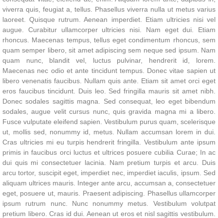
viverra quis, feugiat a, tellus. Phasellus viverra nulla ut metus varius
laoreet. Quisque rutrum. Aenean imperdiet. Etiam ultricies nisi vel
augue. Curabitur ullamcorper ultricies nisi. Nam eget dui. Etiam
rhoncus. Maecenas tempus, tellus eget condimentum rhoncus, sem
quam semper libero, sit amet adipiscing sem neque sed ipsum. Nam
quam nunc, blandit vel, luctus pulvinar, hendrerit id, lorem.
Maecenas nec odio et ante tincidunt tempus. Donec vitae sapien ut
libero venenatis faucibus. Nullam quis ante. Etiam sit amet orci eget
eros faucibus tincidunt. Duis leo. Sed fringilla mauris sit amet nibh.
Donec sodales sagittis magna. Sed consequat, leo eget bibendum
sodales, augue velit cursus nunc, quis gravida magna mi a libero.
Fusce vulputate eleifend sapien. Vestibulum purus quam, scelerisque
ut, mollis sed, nonummy id, metus. Nullam accumsan lorem in dui.
Cras ultricies mi eu turpis hendrerit fringilla. Vestibulum ante ipsum
primis in faucibus orci luctus et ultrices posuere cubilia Curae; In ac
dui quis mi consectetuer lacinia. Nam pretium turpis et arcu. Duis
arcu tortor, suscipit eget, imperdiet nec, imperdiet iaculis, ipsum. Sed
aliquam ultrices mauris. Integer ante arcu, accumsan a, consectetuer
eget, posuere ut, mauris. Praesent adipiscing. Phasellus ullamcorper
ipsum rutrum nunc. Nunc nonummy metus. Vestibulum volutpat
pretium libero. Cras id dui. Aenean ut eros et nisl sagittis vestibulum.