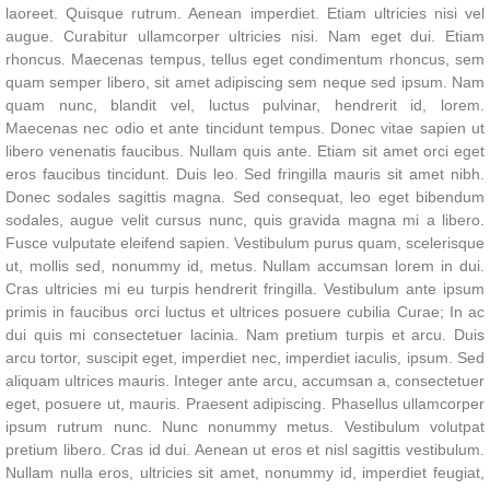
laoreet. Quisque rutrum. Aenean imperdiet. Etiam ultricies nisi vel
augue. Curabitur ullamcorper ultricies nisi. Nam eget dui. Etiam
rhoncus. Maecenas tempus, tellus eget condimentum rhoncus, sem
quam semper libero, sit amet adipiscing sem neque sed ipsum. Nam
quam nunc, blandit vel, luctus pulvinar, hendrerit id, lorem.
Maecenas nec odio et ante tincidunt tempus. Donec vitae sapien ut
libero venenatis faucibus. Nullam quis ante. Etiam sit amet orci eget
eros faucibus tincidunt. Duis leo. Sed fringilla mauris sit amet nibh.
Donec sodales sagittis magna. Sed consequat, leo eget bibendum
sodales, augue velit cursus nunc, quis gravida magna mi a libero.
Fusce vulputate eleifend sapien. Vestibulum purus quam, scelerisque
ut, mollis sed, nonummy id, metus. Nullam accumsan lorem in dui.
Cras ultricies mi eu turpis hendrerit fringilla. Vestibulum ante ipsum
primis in faucibus orci luctus et ultrices posuere cubilia Curae; In ac
dui quis mi consectetuer lacinia. Nam pretium turpis et arcu. Duis
arcu tortor, suscipit eget, imperdiet nec, imperdiet iaculis, ipsum. Sed
aliquam ultrices mauris. Integer ante arcu, accumsan a, consectetuer
eget, posuere ut, mauris. Praesent adipiscing. Phasellus ullamcorper
ipsum rutrum nunc. Nunc nonummy metus. Vestibulum volutpat
pretium libero. Cras id dui. Aenean ut eros et nisl sagittis vestibulum.
Nullam nulla eros, ultricies sit amet, nonummy id, imperdiet feugiat,