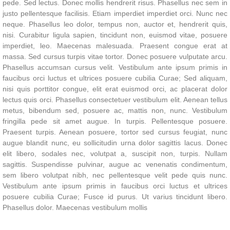
pede. Sed lectus. Donec mollis hendrerit risus. Phasellus nec sem in
justo pellentesque facilisis. Etiam imperdiet imperdiet orci. Nunc nec
neque. Phasellus leo dolor, tempus non, auctor et, hendrerit quis,
nisi. Curabitur ligula sapien, tincidunt non, euismod vitae, posuere
imperdiet, leo. Maecenas malesuada. Praesent congue erat at
massa. Sed cursus turpis vitae tortor. Donec posuere vulputate arcu.
Phasellus accumsan cursus velit. Vestibulum ante ipsum primis in
faucibus orci luctus et ultrices posuere cubilia Curae; Sed aliquam,
nisi quis porttitor congue, elit erat euismod orci, ac placerat dolor
lectus quis orci. Phasellus consectetuer vestibulum elit. Aenean tellus
metus, bibendum sed, posuere ac, mattis non, nunc. Vestibulum
fringilla pede sit amet augue. In turpis. Pellentesque posuere.
Praesent turpis. Aenean posuere, tortor sed cursus feugiat, nunc
augue blandit nunc, eu sollicitudin urna dolor sagittis lacus. Donec
elit libero, sodales nec, volutpat a, suscipit non, turpis. Nullam
sagittis. Suspendisse pulvinar, augue ac venenatis condimentum,
sem libero volutpat nibh, nec pellentesque velit pede quis nunc.
Vestibulum ante ipsum primis in faucibus orci luctus et ultrices
posuere cubilia Curae; Fusce id purus. Ut varius tincidunt libero.
Phasellus dolor. Maecenas vestibulum mollis