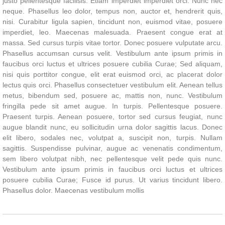
justo pellentesque facilisis. Etiam imperdiet imperdiet orci. Nunc nec
neque. Phasellus leo dolor, tempus non, auctor et, hendrerit quis,
nisi. Curabitur ligula sapien, tincidunt non, euismod vitae, posuere
imperdiet, leo. Maecenas malesuada. Praesent congue erat at
massa. Sed cursus turpis vitae tortor. Donec posuere vulputate arcu.
Phasellus accumsan cursus velit. Vestibulum ante ipsum primis in
faucibus orci luctus et ultrices posuere cubilia Curae; Sed aliquam,
nisi quis porttitor congue, elit erat euismod orci, ac placerat dolor
lectus quis orci. Phasellus consectetuer vestibulum elit. Aenean tellus
metus, bibendum sed, posuere ac, mattis non, nunc. Vestibulum
fringilla pede sit amet augue. In turpis. Pellentesque posuere.
Praesent turpis. Aenean posuere, tortor sed cursus feugiat, nunc
augue blandit nunc, eu sollicitudin urna dolor sagittis lacus. Donec
elit libero, sodales nec, volutpat a, suscipit non, turpis. Nullam
sagittis. Suspendisse pulvinar, augue ac venenatis condimentum,
sem libero volutpat nibh, nec pellentesque velit pede quis nunc.
Vestibulum ante ipsum primis in faucibus orci luctus et ultrices
posuere cubilia Curae; Fusce id purus. Ut varius tincidunt libero.
Phasellus dolor. Maecenas vestibulum mollis