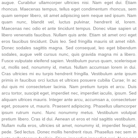
augue. Curabitur ullamcorper ultricies nisi. Nam eget dui. Etiam
rhoncus. Maecenas tempus, tellus eget condimentum rhoncus, sem
quam semper libero, sit amet adipiscing sem neque sed ipsum. Nam
quam nunc, blandit vel, luctus pulvinar, hendrerit id, lorem.
Maecenas nec odio et ante tincidunt tempus. Donec vitae sapien ut
libero venenatis faucibus. Nullam quis ante. Etiam sit amet orci eget
eros faucibus tincidunt. Duis leo. Sed fringilla mauris sit amet nibh.
Donec sodales sagittis magna. Sed consequat, leo eget bibendum
sodales, augue velit cursus nunc, quis gravida magna mi a libero.
Fusce vulputate eleifend sapien. Vestibulum purus quam, scelerisque
ut, mollis sed, nonummy id, metus. Nullam accumsan lorem in dui.
Cras ultricies mi eu turpis hendrerit fringilla. Vestibulum ante ipsum
primis in faucibus orci luctus et ultrices posuere cubilia Curae; In ac
dui quis mi consectetuer lacinia. Nam pretium turpis et arcu. Duis
arcu tortor, suscipit eget, imperdiet nec, imperdiet iaculis, ipsum. Sed
aliquam ultrices mauris. Integer ante arcu, accumsan a, consectetuer
eget, posuere ut, mauris. Praesent adipiscing. Phasellus ullamcorper
ipsum rutrum nunc. Nunc nonummy metus. Vestibulum volutpat
pretium libero. Cras id dui. Aenean ut eros et nisl sagittis vestibulum.
Nullam nulla eros, ultricies sit amet, nonummy id, imperdiet feugiat,
pede. Sed lectus. Donec mollis hendrerit risus. Phasellus nec sem in